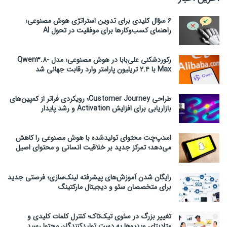
۶ سؤال کلیدی برای تدوین استراتژی هوش مصنوعی؛
راهنمای کسب‌وکارها برای موفقیت در تحول AI
رکوردشکنی علی‌بابا در هوش مصنوعی؛ مدل Qwen3.8-
Max با ۲.۴ تریلیون پارامتر وارد رقابت جهانی شد
طراحی Customer Journey؛ رویکردی فراتر از کمپین‌های
بازاریابی برای افزایش Activation و رشد پایدار
اسنپ‌چت محتوای تولیدشده با هوش مصنوعی را کاهش
می‌دهد؛ تمرکز جدید بر خلاقیت انسانی و محتوای اصیل
رایگان شدن آموزش‌های پیشرفته لینک‌سازی؛ فرصتی جدید
برای متخصصان سئو و دیجیتال مارکتینگ
تغییر بزرگ در سئوی تیک‌تاک؛ کنترل کلمات کلیدی و
متادیتای ویدیوها به دست تولیدکنندگان محتوا رسید