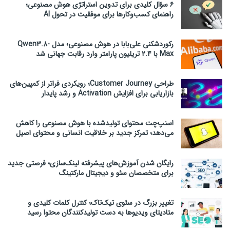
۶ سؤال کلیدی برای تدوین استراتژی هوش مصنوعی؛
راهنمای کسب‌وکارها برای موفقیت در تحول AI
رکوردشکنی علی‌بابا در هوش مصنوعی؛ مدل Qwen3.8-
Max با ۲.۴ تریلیون پارامتر وارد رقابت جهانی شد
طراحی Customer Journey؛ رویکردی فراتر از کمپین‌های
بازاریابی برای افزایش Activation و رشد پایدار
اسنپ‌چت محتوای تولیدشده با هوش مصنوعی را کاهش
می‌دهد؛ تمرکز جدید بر خلاقیت انسانی و محتوای اصیل
رایگان شدن آموزش‌های پیشرفته لینک‌سازی؛ فرصتی جدید
برای متخصصان سئو و دیجیتال مارکتینگ
تغییر بزرگ در سئوی تیک‌تاک؛ کنترل کلمات کلیدی و
متادیتای ویدیوها به دست تولیدکنندگان محتوا رسید