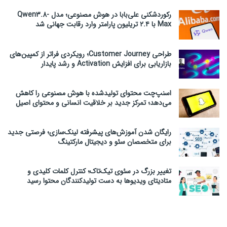
رکوردشکنی علی‌بابا در هوش مصنوعی؛ مدل Qwen3.8-
Max با ۲.۴ تریلیون پارامتر وارد رقابت جهانی شد
طراحی Customer Journey؛ رویکردی فراتر از کمپین‌های
بازاریابی برای افزایش Activation و رشد پایدار
اسنپ‌چت محتوای تولیدشده با هوش مصنوعی را کاهش
می‌دهد؛ تمرکز جدید بر خلاقیت انسانی و محتوای اصیل
رایگان شدن آموزش‌های پیشرفته لینک‌سازی؛ فرصتی جدید
برای متخصصان سئو و دیجیتال مارکتینگ
تغییر بزرگ در سئوی تیک‌تاک؛ کنترل کلمات کلیدی و
متادیتای ویدیوها به دست تولیدکنندگان محتوا رسید