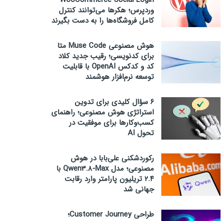
WooCommerce Social Login
وردپرس؛ هکرها می‌توانند کنترل
کامل فروشگاه‌ها را به دست بگیرند
هوش مصنوعی Muse Code متا
برای کدنویسی؛ رقیب جدید کلاد
کد و کدکس OpenAI با قابلیت
توسعه نرم‌افزار هوشمند
۶ سؤال کلیدی برای تدوین
استراتژی هوش مصنوعی؛ راهنمای
کسب‌وکارها برای موفقیت در
تحول AI
رکوردشکنی علی‌بابا در هوش
مصنوعی؛ مدل Qwen3.8-Max با
۲.۴ تریلیون پارامتر وارد رقابت
جهانی شد
طراحی Customer Journey؛