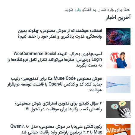
لطفاَ برای وارد شدن به گفتگو
وارد
شوید
آخرین اخبار
استفاده هوشمندانه از هوش مصنوعی؛ چگونه بدون
وابستگی، قدرت یادگیری و تفکر خود را حفظ کنیم؟
آسیب‌پذیری بحرانی افزونه WooCommerce Social
Login وردپرس؛ هکرها می‌توانند کنترل کامل فروشگاه‌ها را
به دست بگیرند
هوش مصنوعی Muse Code متا برای کدنویسی؛ رقیب
جدید کلاد کد و کدکس OpenAI با قابلیت توسعه نرم‌افزار
هوشمند
۶ سؤال کلیدی برای تدوین استراتژی هوش مصنوعی؛
راهنمای کسب‌وکارها برای موفقیت در تحول AI
رکوردشکنی علی‌بابا در هوش مصنوعی؛ مدل Qwen3.8-
Max با ۲.۴ تریلیون پارامتر وارد رقابت جهانی شد