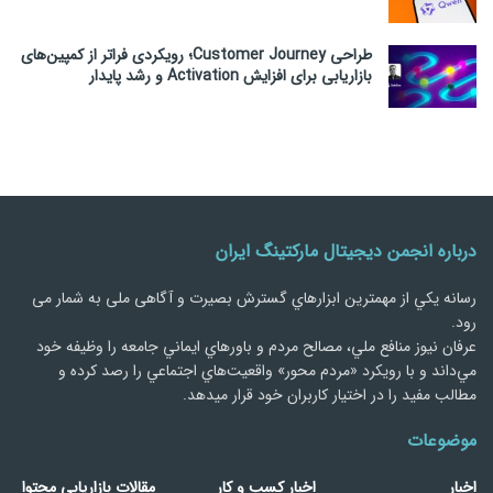
طراحی Customer Journey؛ رویکردی فراتر از کمپین‌های
بازاریابی برای افزایش Activation و رشد پایدار
درباره انجمن دیجیتال مارکتینگ ایران
رسانه يكي از مهمترین ابزارهاي گسترش بصیرت و آگاهی ملی به شمار می
رود.
عرفان نیوز منافع ملي، مصالح مردم و باورهاي ايماني جامعه را وظيفه خود
مي‌داند و با رويكرد «مردم‌ محور» واقعيت‌هاي اجتماعي را رصد کرده و
مطالب مفید را در اختیار کاربران خود قرار میدهد.
موضوعات
اخبار
اخبار کسب و کار
مقالات بازاریابی محتوا