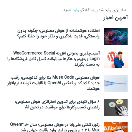
لطفاَ برای وارد شدن به گفتگو
وارد
شوید
آخرین اخبار
استفاده هوشمندانه از هوش مصنوعی؛ چگونه بدون
وابستگی، قدرت یادگیری و تفکر خود را حفظ کنیم؟
آسیب‌پذیری بحرانی افزونه WooCommerce Social
Login وردپرس؛ هکرها می‌توانند کنترل کامل فروشگاه‌ها را
به دست بگیرند
هوش مصنوعی Muse Code متا برای کدنویسی؛ رقیب
جدید کلاد کد و کدکس OpenAI با قابلیت توسعه نرم‌افزار
هوشمند
۶ سؤال کلیدی برای تدوین استراتژی هوش مصنوعی؛
راهنمای کسب‌وکارها برای موفقیت در تحول AI
رکوردشکنی علی‌بابا در هوش مصنوعی؛ مدل Qwen3.8-
Max با ۲.۴ تریلیون پارامتر وارد رقابت جهانی شد