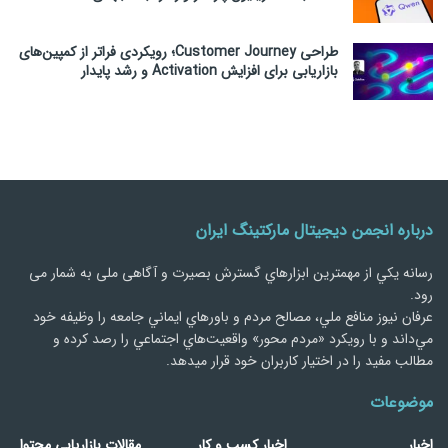
طراحی Customer Journey؛ رویکردی فراتر از کمپین‌های
بازاریابی برای افزایش Activation و رشد پایدار
درباره انجمن دیجیتال مارکتینگ ایران
رسانه يكي از مهمترین ابزارهاي گسترش بصیرت و آگاهی ملی به شمار می
رود.
عرفان نیوز منافع ملي، مصالح مردم و باورهاي ايماني جامعه را وظيفه خود
مي‌داند و با رويكرد «مردم‌ محور» واقعيت‌هاي اجتماعي را رصد کرده و
مطالب مفید را در اختیار کاربران خود قرار میدهد.
موضوعات
اخبار
اخبار کسب و کار
مقالات بازاریابی محتوا