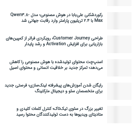
رکوردشکنی علی‌بابا در هوش مصنوعی؛ مدل Qwen3.8-
Max با ۲.۴ تریلیون پارامتر وارد رقابت جهانی شد
طراحی Customer Journey؛ رویکردی فراتر از کمپین‌های
بازاریابی برای افزایش Activation و رشد پایدار
اسنپ‌چت محتوای تولیدشده با هوش مصنوعی را کاهش
می‌دهد؛ تمرکز جدید بر خلاقیت انسانی و محتوای اصیل
رایگان شدن آموزش‌های پیشرفته لینک‌سازی؛ فرصتی جدید
برای متخصصان سئو و دیجیتال مارکتینگ
تغییر بزرگ در سئوی تیک‌تاک؛ کنترل کلمات کلیدی و
متادیتای ویدیوها به دست تولیدکنندگان محتوا رسید