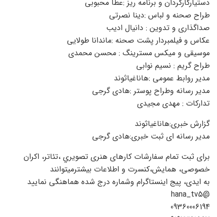
دستیارکارگردان و برنامه ریز :عطا محبوبی
طراح صحنه و لباس :دینا نصرتی
صداگذاری و تدوین : دانیال ادیب
عکاس و فیلمبردار پشت صحنه :ماندانا طولایی
موسیقی و میکس مسترینگ : محسن محمدی
طراح گریم : نسیم نوابی
مدیر روابط عمومی :هاناغیاثوند
مدیر رسانه وطراح پوستر :هادی گرجی
تدارکات : مهدی مجیدی
گزارش خبری:هاناغیاثوند
مدیر رسانه ای ثبت خبری:هادی گرجی
برای ثبت تمام سفارشات کارهای هنری تصويري ،تئاتر، اکران
خصوصی، همایش،کنسرت و اطلاعات بیشترمیتوانند
به ایدی، پیج اینستاگرام وشماره درج شده هماهنگی نمایید
@hana_tv5
09360006194