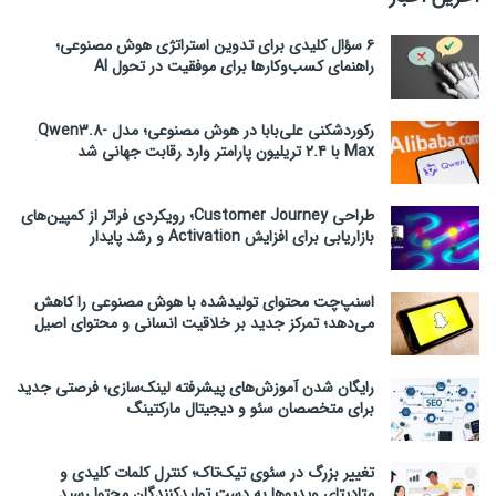
۶ سؤال کلیدی برای تدوین استراتژی هوش مصنوعی؛
راهنمای کسب‌وکارها برای موفقیت در تحول AI
رکوردشکنی علی‌بابا در هوش مصنوعی؛ مدل Qwen3.8-
Max با ۲.۴ تریلیون پارامتر وارد رقابت جهانی شد
طراحی Customer Journey؛ رویکردی فراتر از کمپین‌های
بازاریابی برای افزایش Activation و رشد پایدار
اسنپ‌چت محتوای تولیدشده با هوش مصنوعی را کاهش
می‌دهد؛ تمرکز جدید بر خلاقیت انسانی و محتوای اصیل
رایگان شدن آموزش‌های پیشرفته لینک‌سازی؛ فرصتی جدید
برای متخصصان سئو و دیجیتال مارکتینگ
تغییر بزرگ در سئوی تیک‌تاک؛ کنترل کلمات کلیدی و
متادیتای ویدیوها به دست تولیدکنندگان محتوا رسید