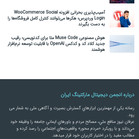
آسیب‌پذیری بحرانی افزونه WooCommerce Social
Login وردپرس؛ هکرها می‌توانند کنترل کامل فروشگاه‌ها را
به دست بگیرند
هوش مصنوعی Muse Code متا برای کدنویسی؛ رقیب
جدید کلاد کد و کدکس OpenAI با قابلیت توسعه نرم‌افزار
هوشمند
درباره انجمن دیجیتال مارکتینگ ایران
رسانه يكي از مهمترین ابزارهاي گسترش بصیرت و آگاهی ملی به شمار می
رود.
عرفان نیوز منافع ملي، مصالح مردم و باورهاي ايماني جامعه را وظيفه خود
مي‌داند و با رويكرد «مردم‌ محور» واقعيت‌هاي اجتماعي را رصد کرده و
مطالب مفید را در اختیار کاربران خود قرار میدهد.