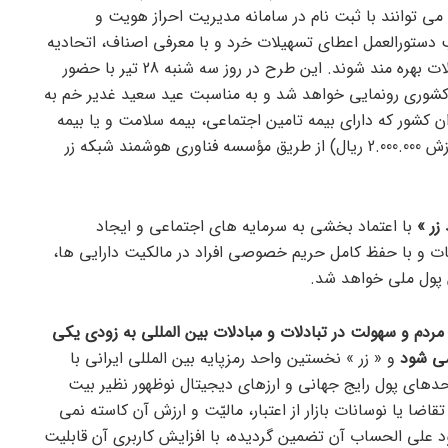
 می توانند با ثبت نام در سامانه مدیریت احراز هویت و
اری سما ( prsb.ir ) در قالب دستورالعمل اعطای تسهیلات خرد و با معرفی اصناف، اتحادیه
و تعاونی های کارگری کشور از این تسهیلات بهره مند شوند. این طرح در روز سه شنبه 28 تیر با حضور
شوری رونمایی خواهد شد و به مناسبت عید سعید غدیر خم به
ان کشور که دارای بیمه تامین اجتماعی، بیمه سلامت و یا بیمه
روستایی هستند تعداد ۱۱۰ واحد زر (به ارزش 2.000.000 ریال) از طریق مؤسسه فناوری هوشمند شبکه زر
زر »
با اعتماد بخشی به سرمایه های اجتماعی و ایجاد
 و با حفظ کامل حریم خصوصی افراد در مالکیت دارایی ها،
پول ملی خواهد شد.
مردم و سهولت در تبادلات و مبادلات بین المللی به زودی یکی
می شود
و « زر » نخستین واحد رمزپایه بین المللی ایرانی با
حدهای پول رایج جهانی و ارزهای دیجیتال نوظهور نظیر بیت
اضا یا نوسانات بازار از اعتبار، مالیّت و ارزش آن کاسته نمی
د علی الحساب آن تضمین گردیده، با افزایش کاربری آن قابلیت