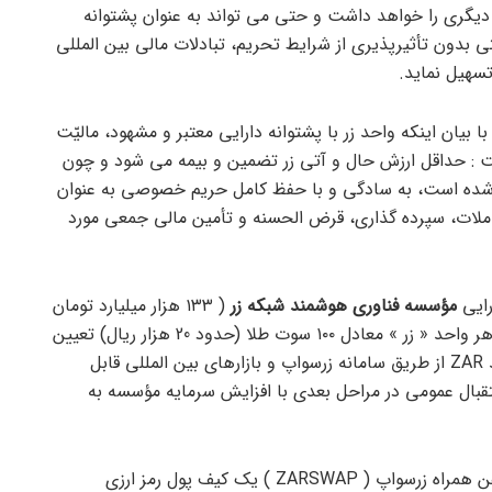
رزی دیگری را خواهد داشت و حتی می تواند به عنوان پشتوانه
ی بدون تأثیرپذیری از شرایط تحریم، تبادلات مالی بین المللی
تسهیل نماید.
ا بیان اینکه واحد زر با پشتوانه دارایی معتبر و مشهود، مالیّت
 : حداقل ارزش حال و آتی زر تضمین و بیمه می شود و چون
ئه شده است، به سادگی و با حفظ کامل حریم خصوصی به عنوان
املات، سپرده گذاری، قرض الحسنه و تأمین مالی جمعی مورد
رایی
مؤسسه فناوری هوشمند شبکه زر
( ۱۳۳ هزار میلیارد تومان
) واحد « زر » منتشر خواهد شد و ارزش هر واحد « زر » معادل ۱۰۰ سوت طلا (حدود 20 هزار ریال) تعیین
و نرخ تبادلات لحظه ای بین المللی واحد ZAR از طریق سامانه زرسواپ و بازارهای بین المللی قابل
قبال عمومی در مراحل بعدی با افزایش سرمایه مؤسسه به
اپلیکیشن تلفن همراه زرسواپ ( ZARSWAP ) یک کیف پول رمز ارزی