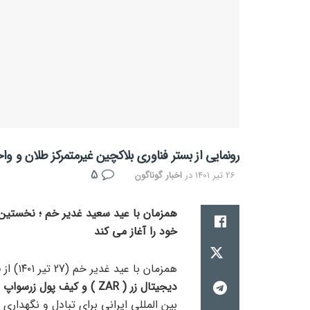
رونمایی از بستر فناوری بلاکچین غیرمتمرکز طلان و و
5
26 تیر 1401
در
اخبار گوناگون
همزمان با عید سعید غدیر خم ؛ نخستین دا
خود را آغاز می کند
همزمان با عید غدیر خم (27 تیر ۱۴۰۱) از
بس
دیجیتال زر ( ZAR ) و کیف پول زرسواپ ( ZAR SWAP )
بین المللی ایرانی برای تبادل و نگهداری 