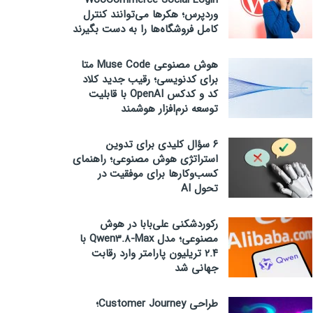
WooCommerce Social Login
وردپرس؛ هکرها می‌توانند کنترل
کامل فروشگاه‌ها را به دست بگیرند
هوش مصنوعی Muse Code متا
برای کدنویسی؛ رقیب جدید کلاد
کد و کدکس OpenAI با قابلیت
توسعه نرم‌افزار هوشمند
۶ سؤال کلیدی برای تدوین
استراتژی هوش مصنوعی؛ راهنمای
کسب‌وکارها برای موفقیت در
تحول AI
رکوردشکنی علی‌بابا در هوش
مصنوعی؛ مدل Qwen3.8-Max با
۲.۴ تریلیون پارامتر وارد رقابت
جهانی شد
طراحی Customer Journey؛