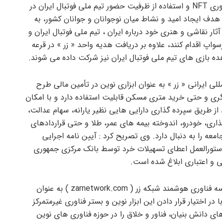
آثار هنری در سامانه زرسواپ در قالب فناوری NFT و استفاده از ظرفیت حضور تیم ملی فوتبال ایران در
هانی قطر ۲۰۲۲، افزود: با هدف ایجاد امید و نشاط میان نوجوانان و جوانان کشور، به
ار نقاشی و هنری خود درباره ایران ، تیم ملی فوتبال ایران و
واپ اقدام کنند، علاوه بر دریافت هدیه واحد « زر » در قرعه
للی ایرانی « زر » به عنوان ابزاری نوین در تأمین مالی طرح
ری و حتی خرید متری مسکن قابلیت استفاده دارد و با امکان
از طریق سپرده گذاری دارایی هایی نظیر یارانه، سهام عدالت،
ی، خودرو، اندوخته بیمه های عمر، طلا و حتی قراردادهای
عه را به دنبال دارد. وی تصریح کرد : آیین نامه اجرایی
و دستورالعمل اعطای تسهیلات خرد توسط بانک مرکزی جمهوری
ی و اعتباری ابلاغ شده است.
مؤسسه فناوری هوشمند شبکه زر ( zarnetwork.com ) به عنوان
ر اختیار قرار دادن این ابزار نوین و بستر فناوری غیرمتمرکز
ای دانش بنیان، فناور و خلاق را در حوزه فناوری های نوین