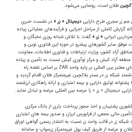
کچین
طلان است، رونمایی می‌شود.
اس جم زر مجری طرح دارایی
دیجیتال « زر »
در نشست خبری
رائه گزارش کاملی از مراحل اجرایی و فرآیندهای عملیاتی پیاده
زداریی ایرانی
« زر »
گفت: با تلاش شبانه روزی نخبگان و
ت موفق سایر کشورهای پیشرو در حوزه این فناوری نوین و
ناطق آزاد کشور، وزارت ارتباطات و فناوری اطلاعات، معاونت
نطقه آزاد کیش و مرکز نوآوری کیش نسبت به تأمین و پیاده
سازی زیرساختهای لازم و اخذ استانداردهای معتبر بین المللی بر پایه واحد ZAR بر اساس نقشه راه
ند شبکه زر در بستر بلاکچین غیرمتمرکز طلان اقدام گردید و
 پشتوانه توثیق دارایی و بیمه اعتباری و ارائه راهکاری ارزشمند
ایی دیجیتال « زر » را عرصه بین المللی عرضه و تبادل نماید.
شوری پشتیبان و اخذ مجوز پرداخت یاری از بانک مرکزی
أمین مالی جمعی از فرابورس ایران و صدور بیمه های اعتباری
 شبکه زر در قالب واحد زر نسبت به انتشار رسمی گواهی اوراق
لان و عرضه از طریق کیف پول غیرمتمرکز زرسواپ و سامانه