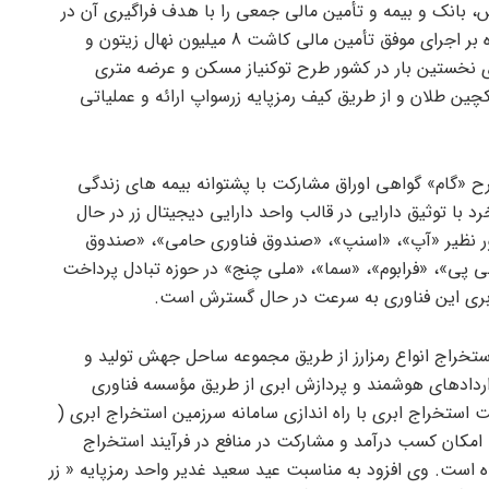
بانک و بیمه و تأمین مالی جمعی را با هدف فراگیری آن در
کشور و به صورت بین المللی دارد و علاوه بر اجرای موفق تأمین مالی کاشت 8 میلیون نهال زیتون و
ی نخستین بار در کشور طرح توکنیاز مسکن و عرضه متری
چین طلان و از طریق کیف رمزپایه زرسواپ ارائه و عملیاتی
ح «گام» گواهی اوراق مشارکت با پشتوانه بیمه های زندگی
د با توثیق دارایی در قالب واحد دارایی دیجیتال زر در حال
ر نظیر «آپ»، «اسنپ»، «صندوق فناوری حامی»، «صندوق
ملی پی»، «فرابوم»، «سما»، «ملی چنج» در حوزه تبادل پرداخت
بری این فناوری به سرعت در حال گسترش است.
استخراج انواع رمزارز از طریق مجموعه ساحل جهش تولید و
راردادهای هوشمند و پردازش ابری از طریق مؤسسه فناوری
 استخراج ابری با راه اندازی سامانه سرزمین استخراج ابری (
 سامانه امکان کسب درآمد و مشارکت در منافع در فرآیند استخراج
ه است. وی افزود به مناسبت عید سعید غدیر واحد رمزپایه « زر