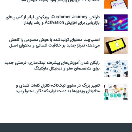
Max با ۲.۴ تریلیون پارامتر وارد رقابت جهانی شد
طراحی Customer Journey؛ رویکردی فراتر از کمپین‌های
بازاریابی برای افزایش Activation و رشد پایدار
اسنپ‌چت محتوای تولیدشده با هوش مصنوعی را کاهش
می‌دهد؛ تمرکز جدید بر خلاقیت انسانی و محتوای اصیل
رایگان شدن آموزش‌های پیشرفته لینک‌سازی؛ فرصتی جدید
برای متخصصان سئو و دیجیتال مارکتینگ
تغییر بزرگ در سئوی تیک‌تاک؛ کنترل کلمات کلیدی و
متادیتای ویدیوها به دست تولیدکنندگان محتوا رسید