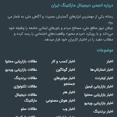
درباره انجمن دیجیتال مارکتینگ ایران
رسانه يكي از مهمترین ابزارهاي گسترش بصیرت و آگاهی ملی به شمار می
رود.
عرفان نیوز منافع ملي، مصالح مردم و باورهاي ايماني جامعه را وظيفه خود
مي‌داند و با رويكرد «مردم‌ محور» واقعيت‌هاي اجتماعي را رصد کرده و
مطالب مفید را در اختیار کاربران خود قرار میدهد.
موضوعات
اخبار
اخبار کسب و کار
مقالات بازاریابی محتوا
اخبار استارتاپ‌ها
اخبار گوناگون
مقالات بازاریابی ویدیو
اخبار اینترنت
اخبار موتورهای
مقالات برندینگ
جستجو
اخبار بازاریابی ایمیل
مقالات تکنولوژی
اخبار هنر
اخبار بازاریابی محتوا
مقالات دیجیتال
اخبار هوش مصنوعی
مارکتینگ
اخبار بازاریابی ویدیو
اخبار وب
مقالات سئو
اخبار برندینگ