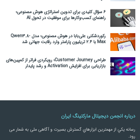
۶ سؤال کلیدی برای تدوین استراتژی هوش مصنوعی؛
راهنمای کسب‌وکارها برای موفقیت در تحول AI
رکوردشکنی علی‌بابا در هوش مصنوعی؛ مدل Qwen3.8-
Max با ۲.۴ تریلیون پارامتر وارد رقابت جهانی شد
طراحی Customer Journey؛ رویکردی فراتر از کمپین‌های
بازاریابی برای افزایش Activation و رشد پایدار
درباره انجمن دیجیتال مارکتینگ ایران
رسانه يكي از مهمترین ابزارهاي گسترش بصیرت و آگاهی ملی به شمار می
رود.