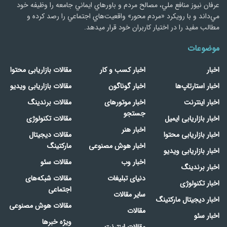
عرفان نیوز منافع ملي، مصالح مردم و باورهاي ايماني جامعه را وظيفه خود
مي‌داند و با رويكرد «مردم‌ محور» واقعيت‌هاي اجتماعي را رصد کرده و
مطالب مفید را در اختیار کاربران خود قرار میدهد.
موضوعات
اخبار
اخبار کسب و کار
مقالات بازاریابی محتوا
اخبار استارتاپ‌ها
اخبار گوناگون
مقالات بازاریابی ویدیو
اخبار اینترنت
اخبار موتورهای
مقالات برندینگ
جستجو
اخبار بازاریابی ایمیل
مقالات تکنولوژی
اخبار هنر
اخبار بازاریابی محتوا
مقالات دیجیتال
اخبار هوش مصنوعی
مارکتینگ
اخبار بازاریابی ویدیو
اخبار وب
مقالات سئو
اخبار برندینگ
دنیای تبلیغات
مقالات شبکه‌های
اخبار تکنولوژی
اجتماعی
سایر مقالات
اخبار دیجیتال مارکتینگ
مقالات هوش مصنوعی
مقالات
اخبار سئو
ویژه خبرها
مقالات اینترنت