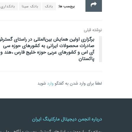
برچسب ها:
بانک
بانک سینا
بانکداری
نوشته قبلی
برگزاری اولین همایش بین‌المللی در راستای گستر
صادرات محصولات ایرانی به کشورهای حوزه سی
آی اس و کشورهای عربی حوزه خلیج فارس ،هند و
پاکستان
لطفاَ برای وارد شدن به گفتگو
وارد
شوید
درباره انجمن دیجیتال مارکتینگ ایران
رسانه يكي از مهمترین ابزارهاي گسترش بصیرت و آگاهی ملی ب