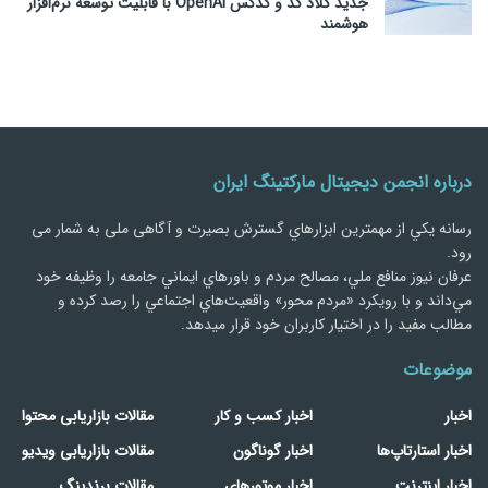
جدید کلاد کد و کدکس OpenAI با قابلیت توسعه نرم‌افزار
هوشمند
درباره انجمن دیجیتال مارکتینگ ایران
رسانه يكي از مهمترین ابزارهاي گسترش بصیرت و آگاهی ملی به شمار می
رود.
عرفان نیوز منافع ملي، مصالح مردم و باورهاي ايماني جامعه را وظيفه خود
مي‌داند و با رويكرد «مردم‌ محور» واقعيت‌هاي اجتماعي را رصد کرده و
مطالب مفید را در اختیار کاربران خود قرار میدهد.
موضوعات
اخبار
اخبار کسب و کار
مقالات بازاریابی محتوا
اخبار استارتاپ‌ها
اخبار گوناگون
مقالات بازاریابی ویدیو
اخبار اینترنت
اخبار موتورهای
مقالات برندینگ