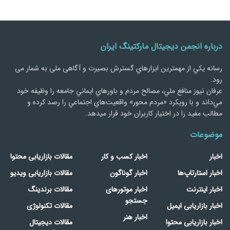
درباره انجمن دیجیتال مارکتینگ ایران
رسانه يكي از مهمترین ابزارهاي گسترش بصیرت و آگاهی ملی به شمار می
رود.
عرفان نیوز منافع ملي، مصالح مردم و باورهاي ايماني جامعه را وظيفه خود
مي‌داند و با رويكرد «مردم‌ محور» واقعيت‌هاي اجتماعي را رصد کرده و
مطالب مفید را در اختیار کاربران خود قرار میدهد.
موضوعات
اخبار
اخبار کسب و کار
مقالات بازاریابی محتوا
اخبار استارتاپ‌ها
اخبار گوناگون
مقالات بازاریابی ویدیو
اخبار اینترنت
اخبار موتورهای
مقالات برندینگ
جستجو
اخبار بازاریابی ایمیل
مقالات تکنولوژی
اخبار هنر
اخبار بازاریابی محتوا
مقالات دیجیتال