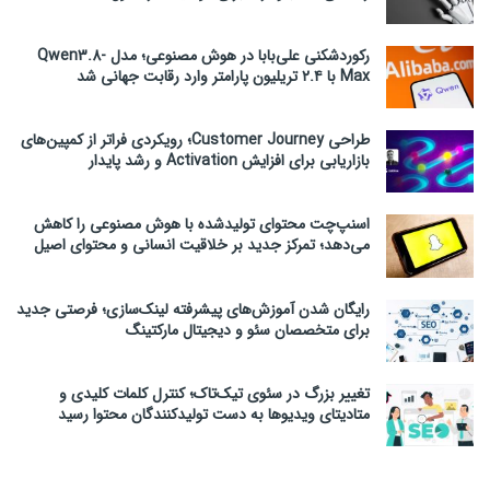
رکوردشکنی علی‌بابا در هوش مصنوعی؛ مدل Qwen3.8-
Max با ۲.۴ تریلیون پارامتر وارد رقابت جهانی شد
طراحی Customer Journey؛ رویکردی فراتر از کمپین‌های
بازاریابی برای افزایش Activation و رشد پایدار
اسنپ‌چت محتوای تولیدشده با هوش مصنوعی را کاهش
می‌دهد؛ تمرکز جدید بر خلاقیت انسانی و محتوای اصیل
رایگان شدن آموزش‌های پیشرفته لینک‌سازی؛ فرصتی جدید
برای متخصصان سئو و دیجیتال مارکتینگ
تغییر بزرگ در سئوی تیک‌تاک؛ کنترل کلمات کلیدی و
متادیتای ویدیوها به دست تولیدکنندگان محتوا رسید