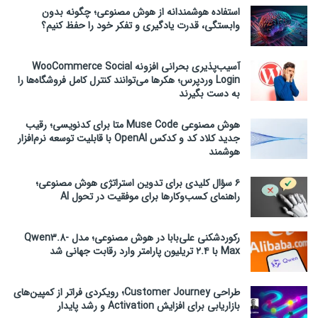
استفاده هوشمندانه از هوش مصنوعی؛ چگونه بدون
وابستگی، قدرت یادگیری و تفکر خود را حفظ کنیم؟
آسیب‌پذیری بحرانی افزونه WooCommerce Social
Login وردپرس؛ هکرها می‌توانند کنترل کامل فروشگاه‌ها را
به دست بگیرند
هوش مصنوعی Muse Code متا برای کدنویسی؛ رقیب
جدید کلاد کد و کدکس OpenAI با قابلیت توسعه نرم‌افزار
هوشمند
۶ سؤال کلیدی برای تدوین استراتژی هوش مصنوعی؛
راهنمای کسب‌وکارها برای موفقیت در تحول AI
رکوردشکنی علی‌بابا در هوش مصنوعی؛ مدل Qwen3.8-
Max با ۲.۴ تریلیون پارامتر وارد رقابت جهانی شد
طراحی Customer Journey؛ رویکردی فراتر از کمپین‌های
بازاریابی برای افزایش Activation و رشد پایدار