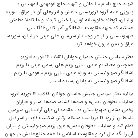
شهید حاج قاسم سلیمانی و شهید حاج ابومهدی المهندس با
پیروزی علیه گروه تروریستی داعش و ابزارهای آن در عراق، سوریه
و لبنان، توطئه خاورمیانه نوین را خنثی کردند و ما کاملا مطمئن
هستیم که جبهه مقاومت، اشغالگرر آمریکایی-انگلیسی
صهیونیستی را از هر وجب از سرزمین های عربی در لبنان، سوریه،
عراق و یمن بیرون خواهد کرد.
دفتر سیاسی جنبش حامیان جوانان انقلاب 14 فوریه افزود:
همچنین معتقدیم عادی سازی رژیم های رسمی عربی با رژیم
اشغالگر صهیونیستی به ویژه عادی سازی رژیم سعودی با رژیم
اشغالگر صهیونیستی به پایان رسیده است.
بیانیه دفتر سیاسی جنبش حامیان جوانان انقلاب 14 فوریه افزود:
عملیات «طوفان قدس» و صدها کشته، صدها اسیر و هزاران
زخمی دشمن صهیونیستی به ، مقدمه ای برای آزادسازی سرزمین
فلسطین از رود تا دریاست.مسئله ارتش شکست ناپذیر اسرائیل
تمام شد و عملیات «طوفان قدس» غرور رژیم صهیونیستی و سران
آن را لگد مال کرد و مقاومت اسلامی با همه جناح‌هایش در جهان