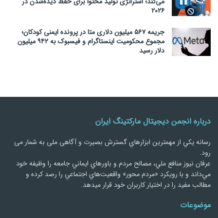
می‌کند؛ استراتژی تولید محتوا برای حفظ دیده‌شدن در
۲۰۲۶
جریمه ۵۶۷ میلیون دلاری متا در پرونده ایمنی کودکان؛
مجموع محکومیت اینستاگرام و فیسبوک به ۹۴۲ میلیون
دلار رسید
درباره انجمن دیجیتال مارکتینگ ایران
رسانه يكي از مهمترین ابزارهاي گسترش بصیرت و آگاهی ملی به شمار می
رود.
عرفان نیوز منافع ملي، مصالح مردم و باورهاي ايماني جامعه را وظيفه خود
مي‌داند و با رويكرد «مردم‌ محور» واقعيت‌هاي اجتماعي را رصد کرده و
مطالب مفید را در اختیار کاربران خود قرار میدهد.
موضوعات