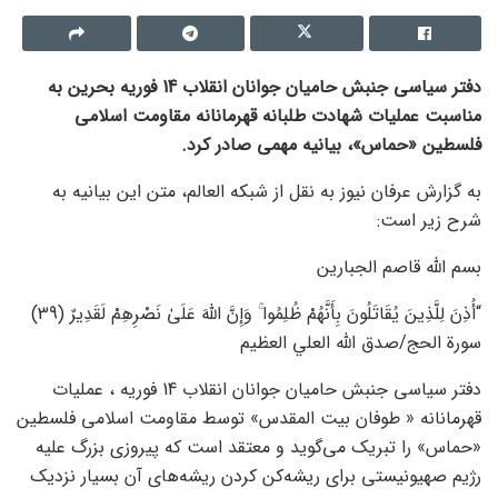
دفتر سیاسی جنبش حامیان جوانان انقلاب 14 فوریه بحرین به
مناسبت عملیات شهادت طلبانه قهرمانانه مقاومت اسلامی
فلسطین «حماس»، بیانیه مهمی صادر کرد.
به گزارش عرفان نیوز به نقل از شبکه العالم، متن این بیانیه به
شرح زیر است:
بسم الله قاصم الجبارين
“أُذِنَ لِلَّذِينَ يُقَاتَلُونَ بِأَنَّهُمْ ظُلِمُوا ۚ وَإِنَّ اللَّهَ عَلَىٰ نَصْرِهِمْ لَقَدِيرٌ (39)
سورة الحج/صدق الله العلي العظيم
دفتر سیاسی جنبش حامیان جوانان انقلاب 14 فوریه ، عملیات
قهرمانانه « طوفان بیت المقدس» توسط مقاومت اسلامی فلسطین
«حماس» را تبریک می‌گوید و معتقد است که پیروزی بزرگ علیه
رژیم صهیونیستی برای ریشه‌کن کردن ریشه‌های آن بسیار نزدیک