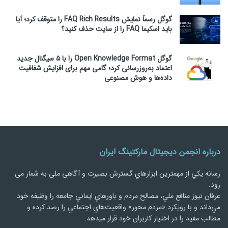
گوگل رسماً نمایش FAQ Rich Results را متوقف کرد؛ آیا
باید اسکیما FAQ را از سایت حذف کنید؟
گوگل Open Knowledge Format را با ۵ سیگنال جدید
اعتماد به‌روزرسانی کرد؛ گامی مهم برای افزایش شفافیت
داده‌ها و هوش مصنوعی
درباره انجمن دیجیتال مارکتینگ ایران
رسانه يكي از مهمترین ابزارهاي گسترش بصیرت و آگاهی ملی به شمار می
رود.
عرفان نیوز منافع ملي، مصالح مردم و باورهاي ايماني جامعه را وظيفه خود
مي‌داند و با رويكرد «مردم‌ محور» واقعيت‌هاي اجتماعي را رصد کرده و
مطالب مفید را در اختیار کاربران خود قرار میدهد.