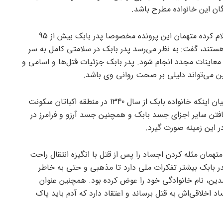
گان این خانواده مطرح باشد.
شهریاری با بیان اینکه پزشکی قانونی اعلام کرده متهمان این پرونده مخصوصا پدر بابک بیش از 95
ستند، گفت: به نظر می‌رسد پدر بابک در سلامتی کامل به سر
معاینات مجدد انجام شود. پدر بابک جزئیات قتل‌ها و اسامی و
ین می‌تواند دلیلی بر صحت روانی وی باشد.
سرپرست دادسرای امور جنایی تهران با بیان اینکه خانواده بابک از سال 1340 در منطقه اکباتان سکونت
افتن سایر اجزای جسد بابک و همچنین جسد آرزو و فرامرز در
 این زمینه صورت گیرد.
متهمان مثله‌ کردن اجساد را پس از قتل با انگیزه انتقال راحت
در بابک بیشتر تفکرات ملی دارد تا مذهبی و حتی به خاطر
ین، نام خانوادگی خود را عوض کرده بود. همچنین عنوان
د اخلاقی‌اش به قتل برساند و اعتقاد دارد که آدم باید پاک