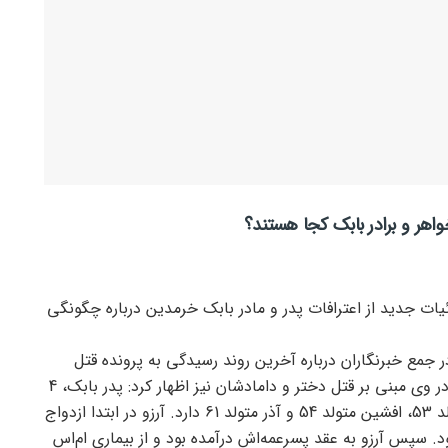
واهر و برادر بابک کجا هستند؟
ات جدید از اعترافات پدر و مادر بابک خرمدین درباره چگونگی
ر جمع خبرنگاران درباره آخرین روند رسیدگی به پرونده قتل
بابک خرمدین و اعترافات جدید پدر و مادر وی مبنی بر قتل دختر و دامادشان نیز اظهار کرد: پدر بابک، 4
فرزند به نام‌های آرزو متولد 51، بابک متولد 53، افشین متولد 54 و آذر متولد 61 دارد. آرزو در ابتدا ازدواج
دا شده بود. سپس آرزو به عقد پسرعمه‌اش درآمده بود و از بیماری ام‌اس