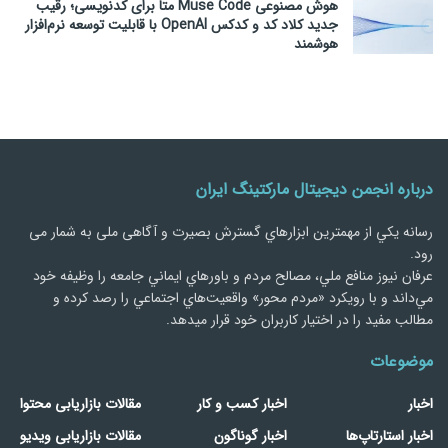
هوش مصنوعی Muse Code متا برای کدنویسی؛ رقیب
جدید کلاد کد و کدکس OpenAI با قابلیت توسعه نرم‌افزار
هوشمند
درباره انجمن دیجیتال مارکتینگ ایران
رسانه يكي از مهمترین ابزارهاي گسترش بصیرت و آگاهی ملی به شمار می
رود.
عرفان نیوز منافع ملي، مصالح مردم و باورهاي ايماني جامعه را وظيفه خود
مي‌داند و با رويكرد «مردم‌ محور» واقعيت‌هاي اجتماعي را رصد کرده و
مطالب مفید را در اختیار کاربران خود قرار میدهد.
موضوعات
اخبار
اخبار کسب و کار
مقالات بازاریابی محتوا
اخبار استارتاپ‌ها
اخبار گوناگون
مقالات بازاریابی ویدیو