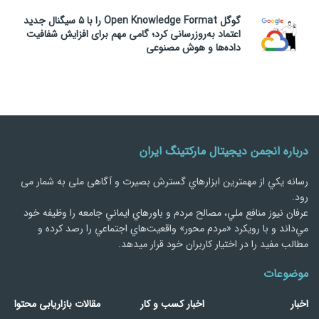
گوگل Open Knowledge Format را با ۵ سیگنال جدید
اعتماد به‌روزرسانی کرد؛ گامی مهم برای افزایش شفافیت
داده‌ها و هوش مصنوعی
درباره انجمن دیجیتال مارکتینگ ایران
رسانه يكي از مهمترین ابزارهاي گسترش بصیرت و آگاهی ملی به شمار می
رود.
عرفان نیوز منافع ملي، مصالح مردم و باورهاي ايماني جامعه را وظيفه خود
مي‌داند و با رويكرد «مردم‌ محور» واقعيت‌هاي اجتماعي را رصد کرده و
مطالب مفید را در اختیار کاربران خود قرار میدهد.
موضوعات
اخبار
اخبار کسب و کار
مقالات بازاریابی محتوا