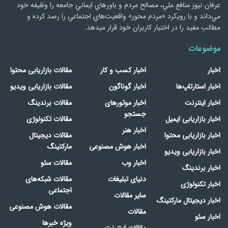
عرفان نیوز منافع ملي، مصالح مردم و باورهاي ايماني جامعه را وظيفه خود
مي‌داند و با رويكرد «مردم‌ محور» واقعيت‌هاي اجتماعي را رصد کرده و
مطالب مفید را در اختیار کاربران خود قرار میدهد.
موضوعات
اخبار
اخبار کسب و کار
مقالات بازاریابی محتوا
اخبار استارتاپ‌ها
اخبار گوناگون
مقالات بازاریابی ویدیو
اخبار اینترنت
اخبار موتورهای
مقالات برندینگ
جستجو
اخبار بازاریابی ایمیل
مقالات تکنولوژی
اخبار هنر
اخبار بازاریابی محتوا
مقالات دیجیتال
اخبار هوش مصنوعی
مارکتینگ
اخبار بازاریابی ویدیو
اخبار وب
مقالات سئو
اخبار برندینگ
دنیای تبلیغات
مقالات شبکه‌های
اخبار تکنولوژی
اجتماعی
سایر مقالات
اخبار دیجیتال مارکتینگ
مقالات هوش مصنوعی
مقالات
اخبار سئو
ویژه خبرها
مقالات اینترنت