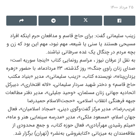
25 مرداد 1400
زینب سلیمانی گفت: برای حاج قاسم و مدافعان حرم اینکه افراد
مسیحی هستند یا سنی یا شیعه، مهم نبود، مهم این بود که زن و
بچه مردم در چنگال یک غده سرطانی نباشند.
به نقل از عرفان نیوز ، مراسم رونمایی کتاب «اینجا سوریه است؛
صدای زنان راوی جنگ»؛ روز گذشته، 23 مردادماه، با حضور «زهره
یزدان‌پناه»، نویسنده کتاب، «زینب سلیمانی»، مدیر «بنیاد مکتب
حاج قاسم» و دختر شهید سردار سلیمانی، «لاله افتخاری»، دبیرکل
اتحادیه جهانی زنان مسلمان، «وحید جلیلی»، مدیر دفتر مطالعات
جبهه فرهنگی انقلاب اسلامی، «حجت‌الاسلام حمیدرضا
غریب‌رضا»، مدیر مرکز گفت‌وگوی دینی، «سجاد اسلامیان»، فعال
جهان اسلام، «مسعود ملکی»، مدیر «مدرسه سینمایی هنر و ماه»،
«میثم رشیدی مهرآبادی»، فعال حوزه کتاب، و جمع محدودی از
علاقه‌مندان به میزبانی «کتابفروشی به‌نشر» (تهران) برگزار شد.