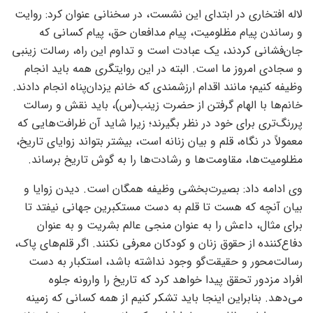
لاله افتخاری در ابتدای این نشست، در سخنانی عنوان کرد: روایت
و رساندن پیام مظلومیت، پیام مدافعان حق، پیام کسانی که
جان‌فشانی کردند، یک عبادت است و تداوم این راه، رسالت زینبی
و سجادی امروز ما است. البته در این روایتگری همه باید انجام
وظیفه کنیم؛ مانند اقدام ارزشمندی که خانم یزدان‌پناه انجام دادند.
خانم‌ها با الهام گرفتن از حضرت زینب‌(س)، باید نقش و رسالت
پررنگ‌تری برای خود در نظر بگیرند؛ زیرا شاید آن ظرافت‌هایی که
معمولاً در نگاه، قلم و بیان زنانه است، بیشتر بتواند زوایای تاریخ،
مظلومیت‌ها، مقاومت‌ها و رشادت‌ها را به گوش تاریخ برساند.
وی ادامه داد: بصیرت‌بخشی وظیفه همگان است. دیدن زوایا و
بیان آنچه که هست تا قلم به دست مستکبرین جهانی نیفتد تا
برای مثال، داعش را به عنوان منجی عالم بشریت و به عنوان
دفاع‌کننده از حقوق زنان و کودکان معرفی­ نکنند. اگر قلم‌های پاک،
رسالت‌محور و حقیقت‌گو وجود نداشته باشد، استکبار به دست
افراد مزدور تحقق پیدا خواهد­ کرد که تاریخ را وارونه جلوه
می‌دهد. بنابر­این اینجا باید تشکر کنیم از همه کسانی که زمینه