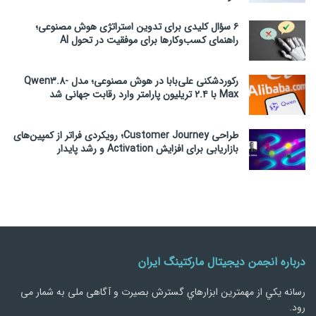
۶ سؤال کلیدی برای تدوین استراتژی هوش مصنوعی؛
راهنمای کسب‌وکارها برای موفقیت در تحول AI
رکوردشکنی علی‌بابا در هوش مصنوعی؛ مدل Qwen3.8-
Max با ۲.۴ تریلیون پارامتر وارد رقابت جهانی شد
طراحی Customer Journey؛ رویکردی فراتر از کمپین‌های
بازاریابی برای افزایش Activation و رشد پایدار
درباره انجمن دیجیتال مارکتینگ ایران
رسانه يكي از مهمترین ابزارهاي گسترش بصیرت و آگاهی ملی به شمار می
رود.