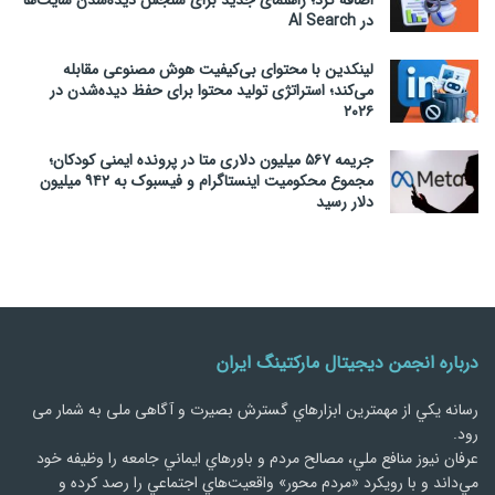
در AI Search
لینکدین با محتوای بی‌کیفیت هوش مصنوعی مقابله
می‌کند؛ استراتژی تولید محتوا برای حفظ دیده‌شدن در
۲۰۲۶
جریمه ۵۶۷ میلیون دلاری متا در پرونده ایمنی کودکان؛
مجموع محکومیت اینستاگرام و فیسبوک به ۹۴۲ میلیون
دلار رسید
درباره انجمن دیجیتال مارکتینگ ایران
رسانه يكي از مهمترین ابزارهاي گسترش بصیرت و آگاهی ملی به شمار می
رود.
عرفان نیوز منافع ملي، مصالح مردم و باورهاي ايماني جامعه را وظيفه خود
مي‌داند و با رويكرد «مردم‌ محور» واقعيت‌هاي اجتماعي را رصد کرده و