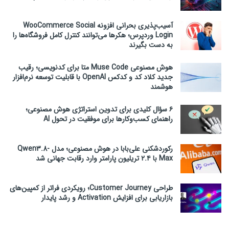
آسیب‌پذیری بحرانی افزونه WooCommerce Social
Login وردپرس؛ هکرها می‌توانند کنترل کامل فروشگاه‌ها را
به دست بگیرند
هوش مصنوعی Muse Code متا برای کدنویسی؛ رقیب
جدید کلاد کد و کدکس OpenAI با قابلیت توسعه نرم‌افزار
هوشمند
۶ سؤال کلیدی برای تدوین استراتژی هوش مصنوعی؛
راهنمای کسب‌وکارها برای موفقیت در تحول AI
رکوردشکنی علی‌بابا در هوش مصنوعی؛ مدل Qwen3.8-
Max با ۲.۴ تریلیون پارامتر وارد رقابت جهانی شد
طراحی Customer Journey؛ رویکردی فراتر از کمپین‌های
بازاریابی برای افزایش Activation و رشد پایدار