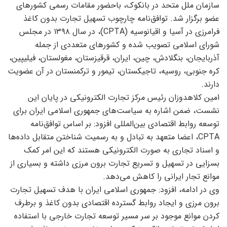
سازمان ملل متحد در بانکوک، باحضور مقامات رسمی کشورهای
عضو برگزار شد. توافق‌نامه چارچوب تسهیل تجارت بدون کاغذ
فرامرزی در آسیا و اقیانوسیه (CPTA)، در سال ۱۳۹۸ در مجلس
شورای اسلامی تصویب شده و کشورهای متعددی از جمله
آذربایجان، بنگلادش، چین، ایران، قرقیزستان، مغولستان، فیلیپین،
کره جنوبی، روسیه، تاجیکستان، تیمور و ترکمنستان در آن عضویت
دارند.
امین کلاهدوزان رئیس مرکز تجارت الکترونیکی در پایان این
نشست، ضمن اشاره به سیاست‌های جمهوری اسلامی ایران برای
توسعه روابط اقتصادی بین‌المللی افزود: بر اساس توافق‌نامه
CPTA، اعضا متعهد به تبادل و به رسمیت شناختن متقابل داده‌ها
و اسناد تجاری به صورت الکترونیکی هستند که این امر کمک
بسزایی در تسهیل و تسریع تجارت برون مرزی داشته و بسیاری از
موانع تجار ایرانی را کاهش می‌دهد.
وی در ادامه، افزود: جمهوری اسلامی ایران با هدف تسهیل تجارت
برون مرزی و ایجاد روابط گسترده اقتصادی بدون کاغذ و برطرف
کردن موانع موجود بر سر مسیر توسعه تجارت خارجی با استفاده