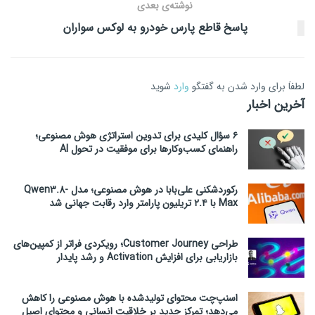
نوشته‌ی بعدی
پاسخ قاطع پارس خودرو به لوکس سواران
لطفاَ برای وارد شدن به گفتگو
وارد
شوید
آخرین اخبار
۶ سؤال کلیدی برای تدوین استراتژی هوش مصنوعی؛
راهنمای کسب‌وکارها برای موفقیت در تحول AI
رکوردشکنی علی‌بابا در هوش مصنوعی؛ مدل Qwen3.8-
Max با ۲.۴ تریلیون پارامتر وارد رقابت جهانی شد
طراحی Customer Journey؛ رویکردی فراتر از کمپین‌های
بازاریابی برای افزایش Activation و رشد پایدار
اسنپ‌چت محتوای تولیدشده با هوش مصنوعی را کاهش
می‌دهد؛ تمرکز جدید بر خلاقیت انسانی و محتوای اصیل