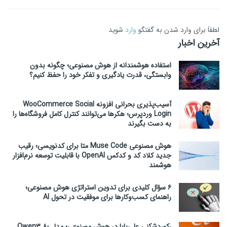
لطفاَ برای وارد شدن به گفتگو
وارد
شوید
آخرین اخبار
استفاده هوشمندانه از هوش مصنوعی؛ چگونه بدون
وابستگی، قدرت یادگیری و تفکر خود را حفظ کنیم؟
آسیب‌پذیری بحرانی افزونه WooCommerce Social
Login وردپرس؛ هکرها می‌توانند کنترل کامل فروشگاه‌ها را
به دست بگیرند
هوش مصنوعی Muse Code متا برای کدنویسی؛ رقیب
جدید کلاد کد و کدکس OpenAI با قابلیت توسعه نرم‌افزار
هوشمند
۶ سؤال کلیدی برای تدوین استراتژی هوش مصنوعی؛
راهنمای کسب‌وکارها برای موفقیت در تحول AI
رکوردشکنی علی‌بابا در هوش مصنوعی؛ مدل Qwen3.8-