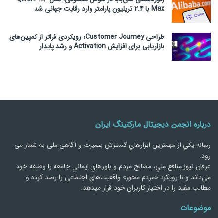
Max با ۲.۴ تریلیون پارامتر وارد رقابت جهانی شد
طراحی Customer Journey؛ رویکردی فراتر از کمپین‌های
بازاریابی برای افزایش Activation و رشد پایدار
درباره انجمن دیجیتال مارکتینگ ایران
رسانه يكي از مهمترین ابزارهاي گسترش بصیرت و آگاهی ملی به شمار می
رود.
عرفان نیوز منافع ملي، مصالح مردم و باورهاي ايماني جامعه را وظيفه خود
مي‌داند و با رويكرد «مردم‌ محور» واقعيت‌هاي اجتماعي را رصد کرده و
مطالب مفید را در اختیار کاربران خود قرار میدهد.
موضوعات