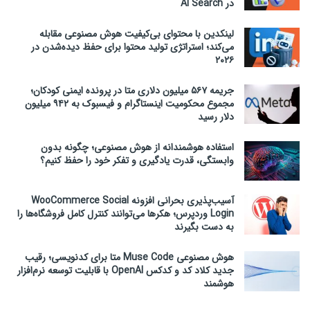
در AI Search
لینکدین با محتوای بی‌کیفیت هوش مصنوعی مقابله
می‌کند؛ استراتژی تولید محتوا برای حفظ دیده‌شدن در
۲۰۲۶
جریمه ۵۶۷ میلیون دلاری متا در پرونده ایمنی کودکان؛
مجموع محکومیت اینستاگرام و فیسبوک به ۹۴۲ میلیون
دلار رسید
استفاده هوشمندانه از هوش مصنوعی؛ چگونه بدون
وابستگی، قدرت یادگیری و تفکر خود را حفظ کنیم؟
آسیب‌پذیری بحرانی افزونه WooCommerce Social
Login وردپرس؛ هکرها می‌توانند کنترل کامل فروشگاه‌ها را
به دست بگیرند
هوش مصنوعی Muse Code متا برای کدنویسی؛ رقیب
جدید کلاد کد و کدکس OpenAI با قابلیت توسعه نرم‌افزار
هوشمند