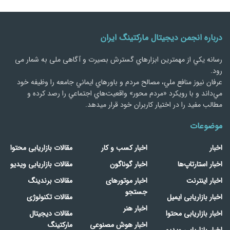
درباره انجمن دیجیتال مارکتینگ ایران
رسانه يكي از مهمترین ابزارهاي گسترش بصیرت و آگاهی ملی به شمار می
رود.
عرفان نیوز منافع ملي، مصالح مردم و باورهاي ايماني جامعه را وظيفه خود
مي‌داند و با رويكرد «مردم‌ محور» واقعيت‌هاي اجتماعي را رصد کرده و
مطالب مفید را در اختیار کاربران خود قرار میدهد.
موضوعات
اخبار
اخبار کسب و کار
مقالات بازاریابی محتوا
اخبار استارتاپ‌ها
اخبار گوناگون
مقالات بازاریابی ویدیو
اخبار اینترنت
اخبار موتورهای
مقالات برندینگ
جستجو
اخبار بازاریابی ایمیل
مقالات تکنولوژی
اخبار هنر
اخبار بازاریابی محتوا
مقالات دیجیتال
اخبار هوش مصنوعی
مارکتینگ
اخبار بازاریابی ویدیو