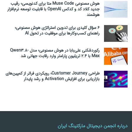
هوش مصنوعی Muse Code متا برای کدنویسی؛ رقیب
جدید کلاد کد و کدکس OpenAI با قابلیت توسعه نرم‌افزار
هوشمند
۶ سؤال کلیدی برای تدوین استراتژی هوش مصنوعی؛
راهنمای کسب‌وکارها برای موفقیت در تحول AI
رکوردشکنی علی‌بابا در هوش مصنوعی؛ مدل Qwen3.8-
Max با ۲.۴ تریلیون پارامتر وارد رقابت جهانی شد
طراحی Customer Journey؛ رویکردی فراتر از کمپین‌های
بازاریابی برای افزایش Activation و رشد پایدار
درباره انجمن دیجیتال مارکتینگ ایران