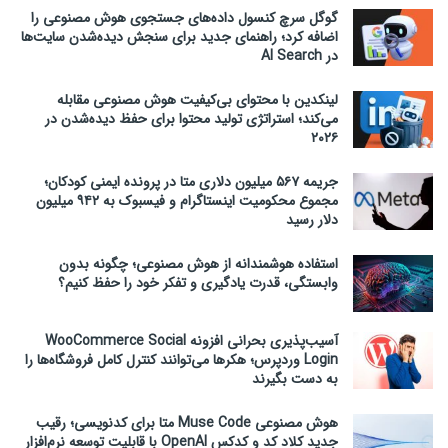
گوگل سرچ کنسول داده‌های جستجوی هوش مصنوعی را
اضافه کرد؛ راهنمای جدید برای سنجش دیده‌شدن سایت‌ها
در AI Search
لینکدین با محتوای بی‌کیفیت هوش مصنوعی مقابله
می‌کند؛ استراتژی تولید محتوا برای حفظ دیده‌شدن در
۲۰۲۶
جریمه ۵۶۷ میلیون دلاری متا در پرونده ایمنی کودکان؛
مجموع محکومیت اینستاگرام و فیسبوک به ۹۴۲ میلیون
دلار رسید
استفاده هوشمندانه از هوش مصنوعی؛ چگونه بدون
وابستگی، قدرت یادگیری و تفکر خود را حفظ کنیم؟
آسیب‌پذیری بحرانی افزونه WooCommerce Social
Login وردپرس؛ هکرها می‌توانند کنترل کامل فروشگاه‌ها را
به دست بگیرند
هوش مصنوعی Muse Code متا برای کدنویسی؛ رقیب
جدید کلاد کد و کدکس OpenAI با قابلیت توسعه نرم‌افزار