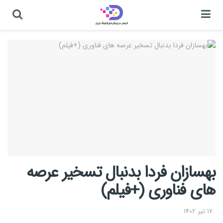
بهسازان فردا بدنبال تسخیر عرصه
های فناوری (+فیلم)
17 تیر 1402