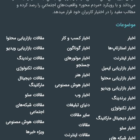
مي‌داند و با رويكرد «مردم‌ محور» واقعيت‌هاي اجتماعي را رصد کرده و
مطالب مفید را در اختیار کاربران خود قرار میدهد.
موضوعات
اخبار
اخبار کسب و کار
مقالات بازاریابی محتوا
اخبار استارتاپ‌ها
اخبار گوناگون
مقالات بازاریابی ویدیو
اخبار اینترنت
اخبار موتورهای
مقالات برندینگ
جستجو
اخبار بازاریابی ایمیل
مقالات تکنولوژی
اخبار هنر
اخبار بازاریابی محتوا
مقالات دیجیتال
اخبار هوش مصنوعی
مارکتینگ
اخبار بازاریابی ویدیو
اخبار وب
مقالات سئو
اخبار برندینگ
دنیای تبلیغات
مقالات شبکه‌های
اخبار تکنولوژی
اجتماعی
سایر مقالات
اخبار دیجیتال مارکتینگ
مقالات هوش مصنوعی
مقالات
اخبار سئو
ویژه خبرها
مقالات اینترنت
اخبار شبکه های