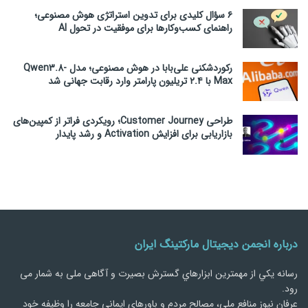
۶ سؤال کلیدی برای تدوین استراتژی هوش مصنوعی؛
راهنمای کسب‌وکارها برای موفقیت در تحول AI
رکوردشکنی علی‌بابا در هوش مصنوعی؛ مدل Qwen3.8-
Max با ۲.۴ تریلیون پارامتر وارد رقابت جهانی شد
طراحی Customer Journey؛ رویکردی فراتر از کمپین‌های
بازاریابی برای افزایش Activation و رشد پایدار
درباره انجمن دیجیتال مارکتینگ ایران
رسانه يكي از مهمترین ابزارهاي گسترش بصیرت و آگاهی ملی به شمار می
رود.
عرفان نیوز منافع ملي، مصالح مردم و باورهاي ايماني جامعه را وظيفه خود