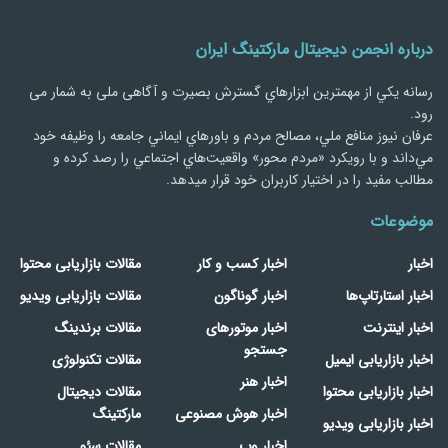
درباره انجمن دیجیتال مارکتینگ ایران
رسانه يكي از مهمترین ابزارهاي گسترش بصیرت و آگاهی ملی به شمار می
رود.
عرفان نیوز منافع ملي، مصالح مردم و باورهاي ايماني جامعه را وظيفه خود
مي‌داند و با رويكرد «مردم‌ محور» واقعيت‌هاي اجتماعي را رصد کرده و
مطالب مفید را در اختیار کاربران خود قرار میدهد.
موضوعات
اخبار
اخبار کسب و کار
مقالات بازاریابی محتوا
اخبار استارتاپ‌ها
اخبار گوناگون
مقالات بازاریابی ویدیو
اخبار اینترنت
اخبار موتورهای
مقالات برندینگ
جستجو
اخبار بازاریابی ایمیل
مقالات تکنولوژی
اخبار هنر
اخبار بازاریابی محتوا
مقالات دیجیتال
اخبار هوش مصنوعی
مارکتینگ
اخبار بازاریابی ویدیو
اخبار وب
مقالات سئو