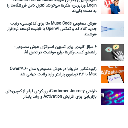
آسیب‌پذیری بحرانی افزونه WooCommerce Social
Login وردپرس؛ هکرها می‌توانند کنترل کامل فروشگاه‌ها را
به دست بگیرند
هوش مصنوعی Muse Code متا برای کدنویسی؛ رقیب
جدید کلاد کد و کدکس OpenAI با قابلیت توسعه نرم‌افزار
هوشمند
۶ سؤال کلیدی برای تدوین استراتژی هوش مصنوعی؛
راهنمای کسب‌وکارها برای موفقیت در تحول AI
رکوردشکنی علی‌بابا در هوش مصنوعی؛ مدل Qwen3.8-
Max با ۲.۴ تریلیون پارامتر وارد رقابت جهانی شد
طراحی Customer Journey؛ رویکردی فراتر از کمپین‌های
بازاریابی برای افزایش Activation و رشد پایدار