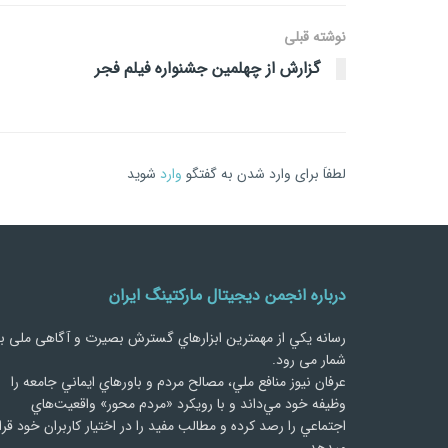
نوشته قبلی
گزارش از چهلمین جشنواره فیلم فجر
لطفاَ برای وارد شدن به گفتگو
وارد
شوید
درباره انجمن دیجیتال مارکتینگ ایران
رسانه يكي از مهمترین ابزارهاي گسترش بصیرت و آگاهی ملی ب
شمار می رود.
عرفان نیوز منافع ملي، مصالح مردم و باورهاي ايماني جامعه را
وظيفه خود مي‌داند و با رويكرد «مردم‌ محور» واقعيت‌هاي
اجتماعي را رصد کرده و مطالب مفید را در اختیار کاربران خود قرا