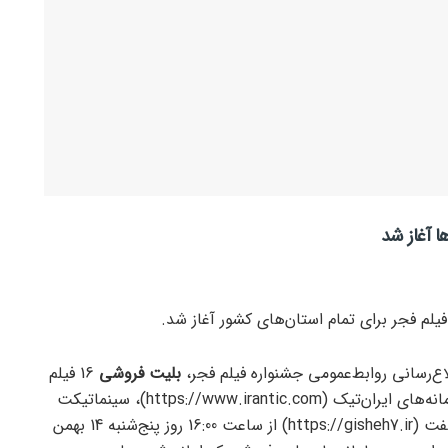
لم فجر برای تمام استان‌های کشور آغاز شد.
لاع‌رسانی روابط‌عمومی جشنواره فیلم فجر،
بلیت فروشی
16 فیلم
جشنواره در استان‌های ایران از طریق سامانه‌های ایران‌تیک (https://www.irantic.com)، سینماتیکت
(https://cinematicket.org) و گیشه هفت (https://gisheh7.ir) از ساعت 16:00 روز پنج‌شنبه 14 بهمن