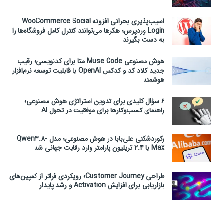
آسیب‌پذیری بحرانی افزونه WooCommerce Social
Login وردپرس؛ هکرها می‌توانند کنترل کامل فروشگاه‌ها را
به دست بگیرند
هوش مصنوعی Muse Code متا برای کدنویسی؛ رقیب
جدید کلاد کد و کدکس OpenAI با قابلیت توسعه نرم‌افزار
هوشمند
۶ سؤال کلیدی برای تدوین استراتژی هوش مصنوعی؛
راهنمای کسب‌وکارها برای موفقیت در تحول AI
رکوردشکنی علی‌بابا در هوش مصنوعی؛ مدل Qwen3.8-
Max با ۲.۴ تریلیون پارامتر وارد رقابت جهانی شد
طراحی Customer Journey؛ رویکردی فراتر از کمپین‌های
بازاریابی برای افزایش Activation و رشد پایدار