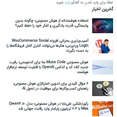
لطفاَ برای وارد شدن به گفتگو
وارد
شوید
آخرین اخبار
استفاده هوشمندانه از هوش مصنوعی؛ چگونه بدون
وابستگی، قدرت یادگیری و تفکر خود را حفظ کنیم؟
آسیب‌پذیری بحرانی افزونه WooCommerce Social
Login وردپرس؛ هکرها می‌توانند کنترل کامل فروشگاه‌ها را
به دست بگیرند
هوش مصنوعی Muse Code متا برای کدنویسی؛ رقیب
جدید کلاد کد و کدکس OpenAI با قابلیت توسعه نرم‌افزار
هوشمند
۶ سؤال کلیدی برای تدوین استراتژی هوش مصنوعی؛
راهنمای کسب‌وکارها برای موفقیت در تحول AI
رکوردشکنی علی‌بابا در هوش مصنوعی؛ مدل Qwen3.8-
Max با ۲.۴ تریلیون پارامتر وارد رقابت جهانی شد