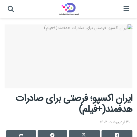
ایران اکسپو؛ فرصتی برای صادرات
هدفمند(+فیلم)
30 اردیبهشت 1402