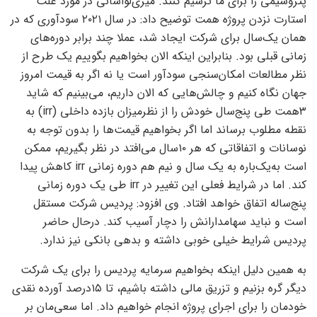
پتروشیمی را برای ما ترسیم کنند. میری‌لواسانی در مورد علت
استارت نزدن پروژه همت توضیح داد: در سال ۲۰۲۱ سودآوری که در
همان یک‌سال برای شرکت ایجاد شد، عملا چند برابر دوره‌‌‌های
زمانی قبلی بود. بنابراین اینکه الان بخواهیم بگوییم یک طرح از
نظر مطالعات امکان‌سنجی سودآور است یا نه اگر به قیمت امروز
جهان نگاه کنیم و چالش‌‌‌هایی که الان داریم، می‌‌‌بینیم که شاید
۳همت طی پنج‌سال خودش را از نظر‌میزان بازده داخلی (irr) به
نقطه مطلوب برساند اما اگر بخواهیم قیمت‌ها را بدون توجه به
نوسانات و اتفاقاتی که هر ۱۰سال می‌‌‌افتد در نظر بگیریم، ممکن
است به‌یک‌باره به یک سال و نیم هم دوره زمانی irr کاهش پیدا
کند. اما در شرایط فعلی این تغییر در irr طی یک دوره زمانی
پنج‌ساله اتفاق خواهد افتاد. وی افزود: پردیس شرکت مستقل
است و نباید سهامدارانش را دچار آسیب کند. درحال حاضر
پردیس شرایط خیلی خوبی داشته و بدهی بانکی نیز ندارد.
به همین دلیل اینکه بخواهیم سرمایه پردیس را برای یک شرکت
دیگر گره بزنیم و تزریق مالی داشته باشیم، تا ۱۵‌درصد آورده نقدی
خودمان را برای اجرای پروژه انجام خواهیم داد. اما سعی‌‌‌مان بر