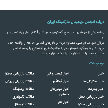
درباره انجمن دیجیتال مارکتینگ ایران
رسانه يكي از مهمترین ابزارهاي گسترش بصیرت و آگاهی ملی به شمار می
رود.
عرفان نیوز منافع ملي، مصالح مردم و باورهاي ايماني جامعه را وظيفه خود
مي‌داند و با رويكرد «مردم‌ محور» واقعيت‌هاي اجتماعي را رصد کرده و
مطالب مفید را در اختیار کاربران خود قرار میدهد.
موضوعات
اخبار
اخبار کسب و کار
مقالات بازاریابی محتوا
اخبار استارتاپ‌ها
اخبار گوناگون
مقالات بازاریابی ویدیو
اخبار اینترنت
اخبار موتورهای
مقالات برندینگ
جستجو
اخبار بازاریابی ایمیل
مقالات تکنولوژی
اخبار هنر
اخبار بازاریابی محتوا
مقالات دیجیتال