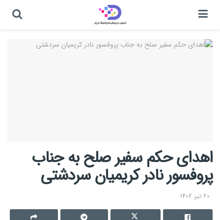
اهدای حکم سفیر صلح به جناب
پروفسور نادر کریمیان سردشتی
20 تیر 1402