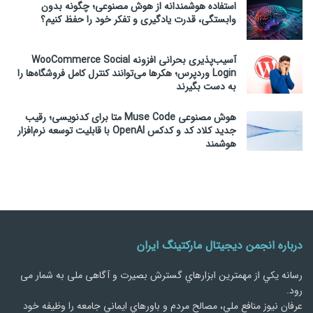
استفاده هوشمندانه از هوش مصنوعی؛ چگونه بدون
وابستگی، قدرت یادگیری و تفکر خود را حفظ کنیم؟
آسیب‌پذیری بحرانی افزونه WooCommerce Social
Login وردپرس؛ هکرها می‌توانند کنترل کامل فروشگاه‌ها را
به دست بگیرند
هوش مصنوعی Muse Code متا برای کدنویسی؛ رقیب
جدید کلاد کد و کدکس OpenAI با قابلیت توسعه نرم‌افزار
هوشمند
درباره انجمن دیجیتال مارکتینگ ایران
رسانه يكي از مهمترین ابزارهاي گسترش بصیرت و آگاهی ملی به شمار می
رود.
عرفان نیوز منافع ملي، مصالح مردم و باورهاي ايماني جامعه را وظيفه خود