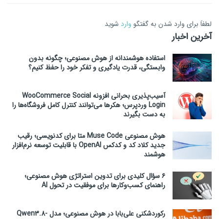
لطفاَ برای وارد شدن به گفتگو
وارد
شوید
آخرین اخبار
استفاده هوشمندانه از هوش مصنوعی؛ چگونه بدون
وابستگی، قدرت یادگیری و تفکر خود را حفظ کنیم؟
آسیب‌پذیری بحرانی افزونه WooCommerce Social
Login وردپرس؛ هکرها می‌توانند کنترل کامل فروشگاه‌ها را
به دست بگیرند
هوش مصنوعی Muse Code متا برای کدنویسی؛ رقیب
جدید کلاد کد و کدکس OpenAI با قابلیت توسعه نرم‌افزار
هوشمند
۶ سؤال کلیدی برای تدوین استراتژی هوش مصنوعی؛
راهنمای کسب‌وکارها برای موفقیت در تحول AI
رکوردشکنی علی‌بابا در هوش مصنوعی؛ مدل Qwen3.8-