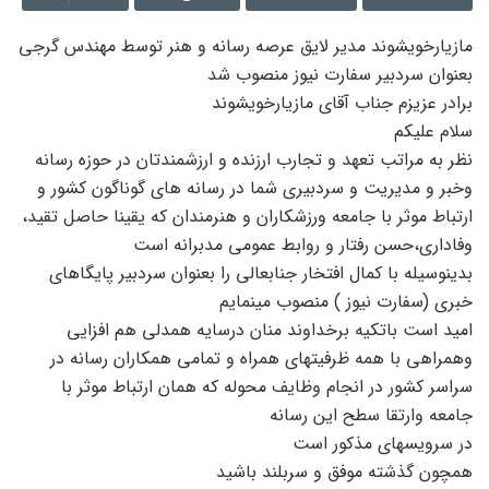
مازیارخویشوند مدیر لایق عرصه رسانه و هنر توسط مهندس گرجی
بعنوان سردبیر سفارت نیوز منصوب شد
برادر عزیزم جناب آقای مازیارخویشوند
سلام علیکم
نظر به مراتب تعهد و تجارب ارزنده و ارزشمندتان در حوزه رسانه
وخبر و مدیریت و سردبیری شما در رسانه های گوناگون کشور و
ارتباط موثر با جامعه ورزشکاران و هنرمندان که یقینا حاصل تقید،
وفاداری،حسن رفتار و روابط عمومی مدبرانه است
بدینوسیله با کمال افتخار جنابعالی را بعنوان سردبیر پایگاهای
خبری (سفارت نیوز ) منصوب مینمایم
امید است باتکیه برخداوند منان درسایه همدلی هم افزایی
وهمراهی با همه ظرفیتهای همراه و تمامی همکاران رسانه در
سراسر کشور در انجام وظایف محوله که همان ارتباط موثر با
جامعه وارتقا سطح این رسانه
در سرویسهای مذکور است
همچون گذشته موفق و سربلند باشید