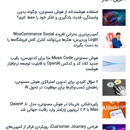
استفاده هوشمندانه از هوش مصنوعی؛ چگونه بدون
وابستگی، قدرت یادگیری و تفکر خود را حفظ کنیم؟
آسیب‌پذیری بحرانی افزونه WooCommerce Social
Login وردپرس؛ هکرها می‌توانند کنترل کامل فروشگاه‌ها را
به دست بگیرند
هوش مصنوعی Muse Code متا برای کدنویسی؛ رقیب
جدید کلاد کد و کدکس OpenAI با قابلیت توسعه نرم‌افزار
هوشمند
۶ سؤال کلیدی برای تدوین استراتژی هوش مصنوعی؛
راهنمای کسب‌وکارها برای موفقیت در تحول AI
رکوردشکنی علی‌بابا در هوش مصنوعی؛ مدل Qwen3.8-
Max با ۲.۴ تریلیون پارامتر وارد رقابت جهانی شد
طراحی Customer Journey؛ رویکردی فراتر از کمپین‌های