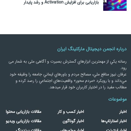
بازاریابی برای افزایش Activation و رشد پایدار
درباره انجمن دیجیتال مارکتینگ ایران
رسانه يكي از مهمترین ابزارهاي گسترش بصیرت و آگاهی ملی به شمار می
رود.
عرفان نیوز منافع ملي، مصالح مردم و باورهاي ايماني جامعه را وظيفه خود
مي‌داند و با رويكرد «مردم‌ محور» واقعيت‌هاي اجتماعي را رصد کرده و
مطالب مفید را در اختیار کاربران خود قرار میدهد.
موضوعات
اخبار
اخبار کسب و کار
مقالات بازاریابی محتوا
اخبار استارتاپ‌ها
اخبار گوناگون
مقالات بازاریابی ویدیو
اخبار اینترنت
اخبار موتورهای
مقالات برندینگ