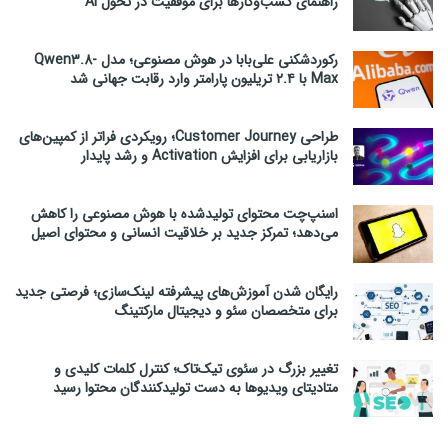
راهنمای کسب‌وکارها برای موفقیت در تحول AI
رکوردشکنی علی‌بابا در هوش مصنوعی؛ مدل Qwen3.8-
Max با ۲.۴ تریلیون پارامتر وارد رقابت جهانی شد
طراحی Customer Journey؛ رویکردی فراتر از کمپین‌های
بازاریابی برای افزایش Activation و رشد پایدار
اسنپ‌چت محتوای تولیدشده با هوش مصنوعی را کاهش
می‌دهد؛ تمرکز جدید بر خلاقیت انسانی و محتوای اصیل
رایگان شدن آموزش‌های پیشرفته لینک‌سازی؛ فرصتی جدید
برای متخصصان سئو و دیجیتال مارکتینگ
تغییر بزرگ در سئوی تیک‌تاک؛ کنترل کلمات کلیدی و
متادیتای ویدیوها به دست تولیدکنندگان محتوا رسید