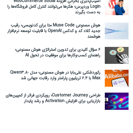
آسیب‌پذیری بحرانی افزونه WooCommerce Social
Login وردپرس؛ هکرها می‌توانند کنترل کامل فروشگاه‌ها را
به دست بگیرند
هوش مصنوعی Muse Code متا برای کدنویسی؛ رقیب
جدید کلاد کد و کدکس OpenAI با قابلیت توسعه نرم‌افزار
هوشمند
۶ سؤال کلیدی برای تدوین استراتژی هوش مصنوعی؛
راهنمای کسب‌وکارها برای موفقیت در تحول AI
رکوردشکنی علی‌بابا در هوش مصنوعی؛ مدل Qwen3.8-
Max با ۲.۴ تریلیون پارامتر وارد رقابت جهانی شد
طراحی Customer Journey؛ رویکردی فراتر از کمپین‌های
بازاریابی برای افزایش Activation و رشد پایدار