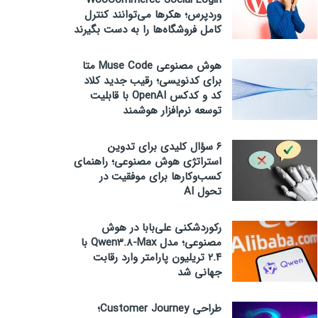
WooCommerce Social Login
وردپرس؛ هکرها می‌توانند کنترل
کامل فروشگاه‌ها را به دست بگیرند
هوش مصنوعی Muse Code متا
برای کدنویسی؛ رقیب جدید کلاد
کد و کدکس OpenAI با قابلیت
توسعه نرم‌افزار هوشمند
۶ سؤال کلیدی برای تدوین
استراتژی هوش مصنوعی؛ راهنمای
کسب‌وکارها برای موفقیت در
تحول AI
رکوردشکنی علی‌بابا در هوش
مصنوعی؛ مدل Qwen3.8-Max با
۲.۴ تریلیون پارامتر وارد رقابت
جهانی شد
طراحی Customer Journey؛