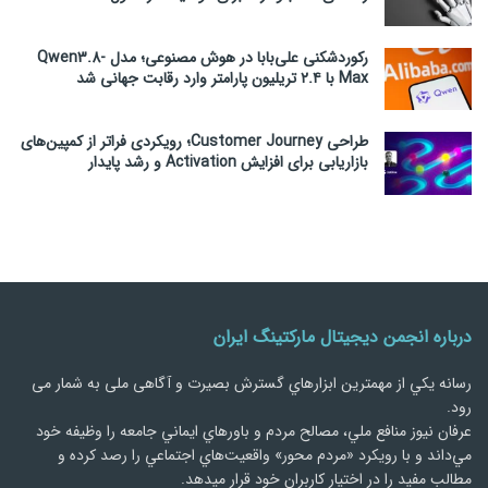
رکوردشکنی علی‌بابا در هوش مصنوعی؛ مدل Qwen3.8-
Max با ۲.۴ تریلیون پارامتر وارد رقابت جهانی شد
طراحی Customer Journey؛ رویکردی فراتر از کمپین‌های
بازاریابی برای افزایش Activation و رشد پایدار
درباره انجمن دیجیتال مارکتینگ ایران
رسانه يكي از مهمترین ابزارهاي گسترش بصیرت و آگاهی ملی به شمار می
رود.
عرفان نیوز منافع ملي، مصالح مردم و باورهاي ايماني جامعه را وظيفه خود
مي‌داند و با رويكرد «مردم‌ محور» واقعيت‌هاي اجتماعي را رصد کرده و
مطالب مفید را در اختیار کاربران خود قرار میدهد.