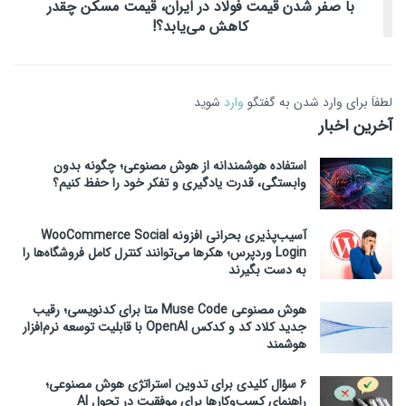
با صفر شدن قیمت فولاد در ایران، قیمت مسکن چقدر
کاهش می‌یابد؟!
لطفاَ برای وارد شدن به گفتگو
وارد
شوید
آخرین اخبار
استفاده هوشمندانه از هوش مصنوعی؛ چگونه بدون
وابستگی، قدرت یادگیری و تفکر خود را حفظ کنیم؟
آسیب‌پذیری بحرانی افزونه WooCommerce Social
Login وردپرس؛ هکرها می‌توانند کنترل کامل فروشگاه‌ها را
به دست بگیرند
هوش مصنوعی Muse Code متا برای کدنویسی؛ رقیب
جدید کلاد کد و کدکس OpenAI با قابلیت توسعه نرم‌افزار
هوشمند
۶ سؤال کلیدی برای تدوین استراتژی هوش مصنوعی؛
راهنمای کسب‌وکارها برای موفقیت در تحول AI