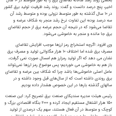
بخشی روند رشد سالانه تقاضای برق را به طور متوسط در 10 سال
اخیر، پنج درصد دانست و گفت: روند رشد ظرفیت تولید برق کشور
در 10 سال گذشته به طور متوسط نزولی بوده و متوسط رشد آن
سه درصد بوده؛ این تفاوت نرخ رشد منجر به شکاف عرضه و
تقاضا می‌شود که در نتیجه آن حجم عرضه برق از حجم تقاضای
برق جا مانده و منجر به خاموشی می‌شود.
وی افزود: اگرچه استخراج رمز ارزها موجب افزایش تقاضای
مصرف برق شده اما اختلاف 10 هزار مگاواتی تولید و مصرف برق
نشان می دهد که اگر تولید رمزارز هم امسال صورت نمی گرفت،
باز هم به خاموشی می خوردیم؛ پس موضوع رمز ارزها نمی‌تواند
عامل اصلی خاموشی‌ها باشد چرا که شکاف بین عرضه و تقاضای
برق روندی داشته است که از سال‌های قبل وجود داشته و در
سالهای گذشته بارها در این خصوص هشدار داده بودیم.
رئیس هیئت مدیره سندیکای صنعت برق تصریح کرد: این صنعت
150 هزار اشتغال مستقیم ایجاد کرده و 2000 بنگاه اقتصادی بزرگ و
کوچک و متوسط در آن فعال هستند، سهم یک درصدی از تولید