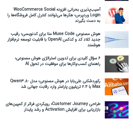
آسیب‌پذیری بحرانی افزونه WooCommerce Social
Login وردپرس؛ هکرها می‌توانند کنترل کامل فروشگاه‌ها را
به دست بگیرند
هوش مصنوعی Muse Code متا برای کدنویسی؛ رقیب
جدید کلاد کد و کدکس OpenAI با قابلیت توسعه نرم‌افزار
هوشمند
۶ سؤال کلیدی برای تدوین استراتژی هوش مصنوعی؛
راهنمای کسب‌وکارها برای موفقیت در تحول AI
رکوردشکنی علی‌بابا در هوش مصنوعی؛ مدل Qwen3.8-
Max با ۲.۴ تریلیون پارامتر وارد رقابت جهانی شد
طراحی Customer Journey؛ رویکردی فراتر از کمپین‌های
بازاریابی برای افزایش Activation و رشد پایدار