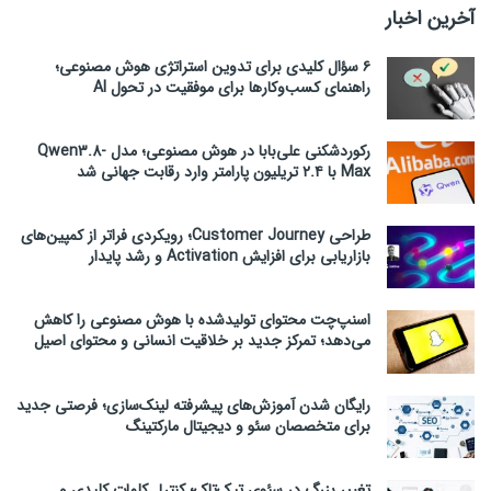
آخرین اخبار
۶ سؤال کلیدی برای تدوین استراتژی هوش مصنوعی؛
راهنمای کسب‌وکارها برای موفقیت در تحول AI
رکوردشکنی علی‌بابا در هوش مصنوعی؛ مدل Qwen3.8-
Max با ۲.۴ تریلیون پارامتر وارد رقابت جهانی شد
طراحی Customer Journey؛ رویکردی فراتر از کمپین‌های
بازاریابی برای افزایش Activation و رشد پایدار
اسنپ‌چت محتوای تولیدشده با هوش مصنوعی را کاهش
می‌دهد؛ تمرکز جدید بر خلاقیت انسانی و محتوای اصیل
رایگان شدن آموزش‌های پیشرفته لینک‌سازی؛ فرصتی جدید
برای متخصصان سئو و دیجیتال مارکتینگ
تغییر بزرگ در سئوی تیک‌تاک؛ کنترل کلمات کلیدی و