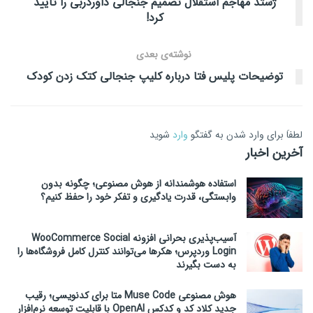
ژستد مهاجم استقلال تصمیم جنجالی داوردربی را تایید
کرد!
نوشته‌ی بعدی
توضیحات پلیس فتا درباره کلیپ جنجالی کتک زدن کودک
لطفاَ برای وارد شدن به گفتگو
وارد
شوید
آخرین اخبار
استفاده هوشمندانه از هوش مصنوعی؛ چگونه بدون
وابستگی، قدرت یادگیری و تفکر خود را حفظ کنیم؟
آسیب‌پذیری بحرانی افزونه WooCommerce Social
Login وردپرس؛ هکرها می‌توانند کنترل کامل فروشگاه‌ها را
به دست بگیرند
هوش مصنوعی Muse Code متا برای کدنویسی؛ رقیب
جدید کلاد کد و کدکس OpenAI با قابلیت توسعه نرم‌افزار