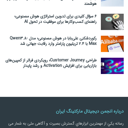
هوشمند
۶ سؤال کلیدی برای تدوین استراتژی هوش مصنوعی؛
راهنمای کسب‌وکارها برای موفقیت در تحول AI
رکوردشکنی علی‌بابا در هوش مصنوعی؛ مدل Qwen3.8-
Max با ۲.۴ تریلیون پارامتر وارد رقابت جهانی شد
طراحی Customer Journey؛ رویکردی فراتر از کمپین‌های
بازاریابی برای افزایش Activation و رشد پایدار
درباره انجمن دیجیتال مارکتینگ ایران
رسانه يكي از مهمترین ابزارهاي گسترش بصیرت و آگاهی ملی به شمار می