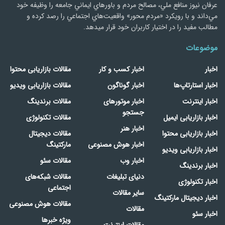
عرفان نیوز منافع ملي، مصالح مردم و باورهاي ايماني جامعه را وظيفه خود
مي‌داند و با رويكرد «مردم‌ محور» واقعيت‌هاي اجتماعي را رصد کرده و
مطالب مفید را در اختیار کاربران خود قرار میدهد.
موضوعات
اخبار
اخبار کسب و کار
مقالات بازاریابی محتوا
اخبار استارتاپ‌ها
اخبار گوناگون
مقالات بازاریابی ویدیو
اخبار اینترنت
اخبار موتورهای
مقالات برندینگ
جستجو
اخبار بازاریابی ایمیل
مقالات تکنولوژی
اخبار هنر
اخبار بازاریابی محتوا
مقالات دیجیتال
اخبار هوش مصنوعی
مارکتینگ
اخبار بازاریابی ویدیو
اخبار وب
مقالات سئو
اخبار برندینگ
دنیای تبلیغات
مقالات شبکه‌های
اخبار تکنولوژی
اجتماعی
سایر مقالات
اخبار دیجیتال مارکتینگ
مقالات هوش مصنوعی
مقالات
اخبار سئو
ویژه خبرها
مقالات اینترنت