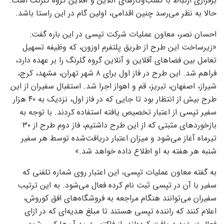
برقراری ارتباط با کسب‌وکارهای آنلاین و آفلاین گروه گلرنگ است.
حالا به نظر می‌رسد چنین اقدامی، اولین گام در این راستا باشد.
احسان نصر، معاون عملیات شرکت
تپسی
در این
باره
گفت:
«زیرساخت این طرح از طریق پلتفرم اوزون، که وظیفه تسهیل
تعامل بین فضاهای آفلاین و آنلاین گروه گلرنگ را بر عهده دارد،
فراهم شد. این طرح در فاز اول برای ۸ شهر تهران، مشهد، کرج،
شیراز، اصفهان، تبریز، قم و اهواز اجرا شد. استقبال سفیران از این
طرح بیش از انتظار بود تا جایی که در فاز اول، نزدیک به ۴۰ هزار
سفیر
تپسی
از اعتبار تخصیص یافته استفاده کردند. با توجه به
بازخوردهای مثبتی که از این طرح داشتیم، فاز دوم طرح از ۳۰
تیرماه آغاز می‌شود و میزان اعتبار دریافت‌شده توسط هر سفیر
شنبه هر هفته به او اطلاع داده خواهد شد.»
به گفته معاون عملیات
تپسی
، این اعتبار روی شماره تلفنی که
سفیر با آن در
تپسی
ثبت نام کرده فعال می‌شود. به این ترتیب
سفیران می‌توانند هنگام مراجعه به فروشگاه‌های افق کوروش،
اعلام کنند که راننده
تپسی
هستند تا مبلغ هدیه‌ای که در ازای