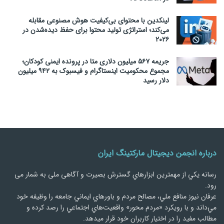
لینکدین با محتوای بی‌کیفیت هوش مصنوعی مقابله
می‌کند؛ استراتژی تولید محتوا برای حفظ دیده‌شدن در
۲۰۲۶
جریمه ۵۶۷ میلیون دلاری متا در پرونده ایمنی کودکان؛
مجموع محکومیت اینستاگرام و فیسبوک به ۹۴۲ میلیون
دلار رسید
درباره انجمن دیجیتال مارکتینگ ایران
رسانه يكي از مهمترین ابزارهاي گسترش بصیرت و آگاهی ملی به شمار می
رود.
عرفان نیوز منافع ملي، مصالح مردم و باورهاي ايماني جامعه را وظيفه خود
مي‌داند و با رويكرد «مردم‌ محور» واقعيت‌هاي اجتماعي را رصد کرده و
مطالب مفید را در اختیار کاربران خود قرار میدهد.