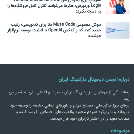
Login وردپرس؛ هکرها می‌توانند کنترل کامل فروشگاه‌ها را
به دست بگیرند
هوش مصنوعی Muse Code متا برای کدنویسی؛ رقیب
جدید کلاد کد و کدکس OpenAI با قابلیت توسعه نرم‌افزار
هوشمند
درباره انجمن دیجیتال مارکتینگ ایران
رسانه يكي از مهمترین ابزارهاي گسترش بصیرت و آگاهی ملی به شمار می
رود.
عرفان نیوز منافع ملي، مصالح مردم و باورهاي ايماني جامعه را وظيفه خود
مي‌داند و با رويكرد «مردم‌ محور» واقعيت‌هاي اجتماعي را رصد کرده و
مطالب مفید را در اختیار کاربران خود قرار میدهد.
موضوعات